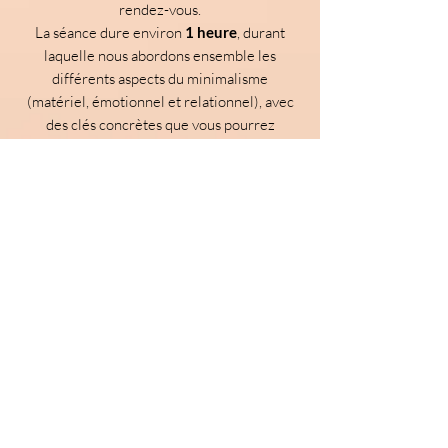
rendez-vous.
La séance dure environ
1 heure
, durant
laquelle nous abordons ensemble les
différents aspects du minimalisme
(matériel, émotionnel et relationnel), avec
des clés concrètes que vous pourrez
appliquer rapidement.
✨
Offrez-vous plus d’espace… à
l’extérieur comme à l’intérieur.
N’hésitez pas à me contacter pour échanger
© 2022 par Ecoute ton coeur. Créé avec Wix.com
Meilleures ventes