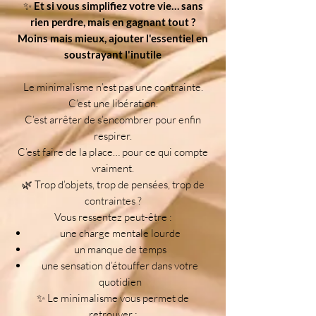
✨
Et si vous simplifiez votre vie… sans
rien perdre, mais en gagnant tout ?
Moins mais mieux, ajouter l'essentiel en
soustrayant l'inutile
Le minimalisme n’est pas une contrainte.
C’est une libération.
C’est arrêter de s’encombrer pour enfin
respirer.
C’est faire de la place… pour ce qui compte
vraiment.
🌿 Trop d’objets, trop de pensées, trop de
contraintes ?
Vous ressentez peut-être :
une charge mentale lourde
un manque de temps
une sensation d’étouffer dans votre
quotidien
✨ Le minimalisme vous permet de
retrouver :