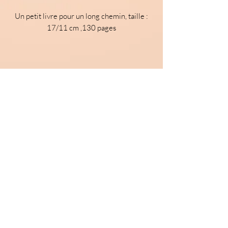
Un petit livre pour un long chemin, taille :
17/11 cm ,130 pages
© 2022 par Ecoute ton coeur. Créé avec Wix.com
Meilleures ventes