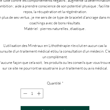
le lutte contre les comportements négatifs ; augmente la détermination
ambition ; aide à prendre conscience de son potentiel physique ; facilite
repos, la récupération et la régénération.
 plus de ses vertus , je me sers de ce type de bracelet d'ancrage dans 
coachings avec de bons résultats.
Matériel : pierres naturelles , élastique .
L'utilisation des Minéraux en Lithothérapie n'exclut en aucun cas la
oursuite d'un traitement médical et/ou la consultation d'un médecin. C'e
un complément.
’aucune façon que cela soit, les produits ou les conseils que vous trouv
sur ce site ne pourront se soustraire à un traitement ou avis médical.
Quantité
*