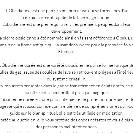
-L’Obsidienne est une pierre semi précieuse qui se forme lors d’un
refroidissement rapide de la lave magmatique.
L’obsidienne est une pierre qui a servi les premiers peuples dans leur
développement.
a pierre obsidienne a été nommée ainsi en faisant référence à Obsius, 
omain de la Rome antique qui l’aurait découverte pour la première fois 
Éthiopie.
L'Obsidienne dorée est une variété d’obsidienne qui se forme lorsque d
ulles de gaz issues des coulées de lave se retrouvent piégées à l’intérie
du système cristallin.
s impuretés présentes dans le gaz se transforment en éclats dorés, ce 
lui offre cet aspect brillant presque magique.
L’obsidienne dorée est une puissante pierre de protection, une pierre d
agesse qui est aussi connue comme pierre de compréhension et qui vo
guide sur le plan spirituel, elle est très utilisée en méditation.
ortée au quotidien, elle vous protège des ondes néfastes et vous éloig
des personnes malintentionnées.